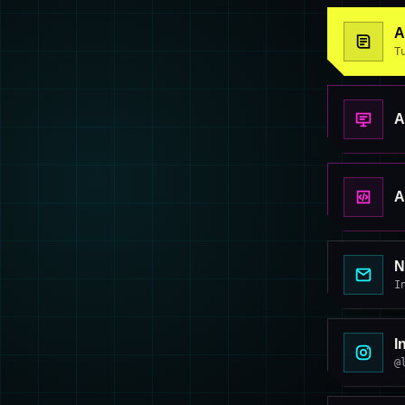
A
T
A
A
N
I
I
@