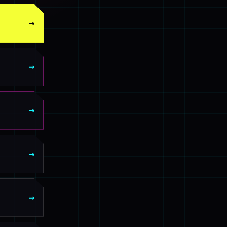
→
→
→
→
→