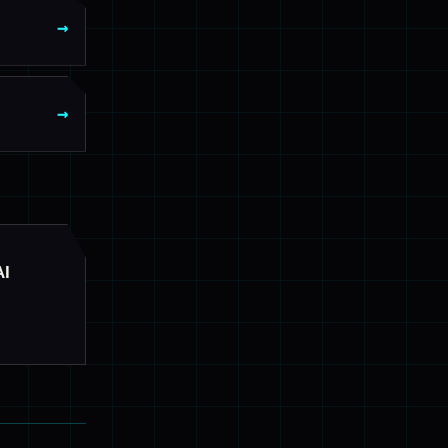
→
→
I