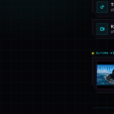
T
@
K
@
ÚLTIMO V
▶